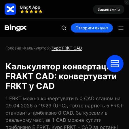
BingX App
Завантажити
Створити акаунт
Головна
Калькулятор
Курс FRKT CAD
>
>
Калькулятор конвертації
FRAKT CAD: конвертувати
FRKT у CAD
1 FRKT можна конвертувати в 0 CAD станом на
09.04.2026 о 19:29 (UTC), тобто вартість 5 FRKT
становить приблизно 0 CAD. За курсами в
реальному часі, за 1 CAD можна купити
приблизно E FRKT. Курс FRKT - CAD за останні