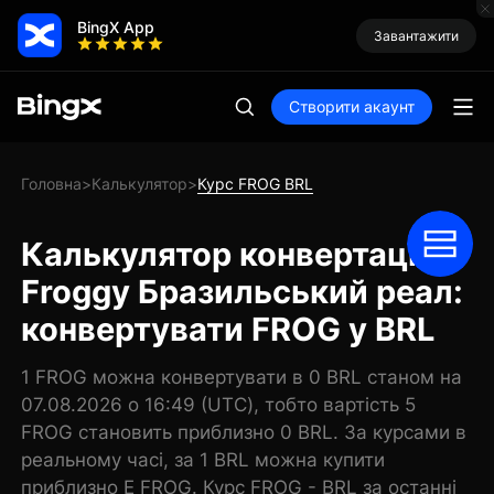
BingX App
Завантажити
Створити акаунт
Головна
Калькулятор
Курс FROG BRL
>
>
Калькулятор конвертації
Froggy Бразильський реал:
конвертувати FROG у BRL
1 FROG можна конвертувати в 0 BRL станом на
07.08.2026 о 16:49 (UTC), тобто вартість 5
FROG становить приблизно 0 BRL. За курсами в
реальному часі, за 1 BRL можна купити
приблизно E FROG. Курс FROG - BRL за останні