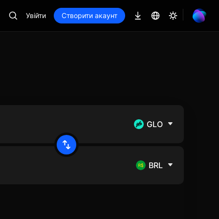
Увійти
Створити акаунт
GLO
BRL