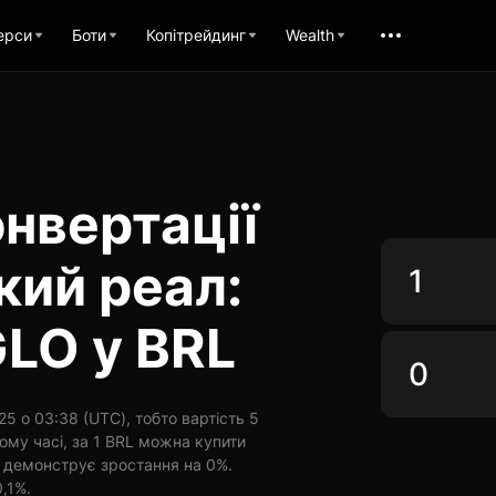
ерси
Боти
Копітрейдинг
Wealth
нвертації
кий реал:
LO у BRL
5 о 03:38 (UTC), тобто вартість 5
ому часі, за 1 BRL можна купити
и демонструє зростання на 0%.
0,1%.