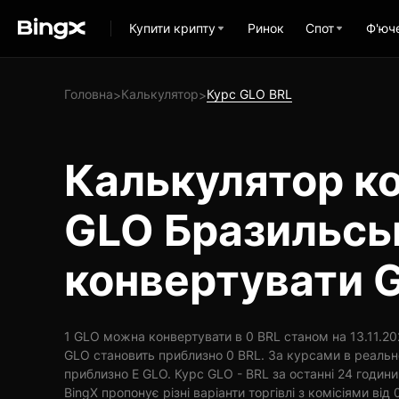
Купити крипту
Ринок
Спот
Ф'юч
Головна
Калькулятор
Курс GLO BRL
>
>
Калькулятор ко
GLO Бразильсь
конвертувати G
1 GLO можна конвертувати в 0 BRL станом на 13.11.202
GLO становить приблизно 0 BRL. За курсами в реальн
приблизно E GLO. Курс GLO - BRL за останні 24 годин
BingX пропонує різні варіанти торгівлі з комісіями від 