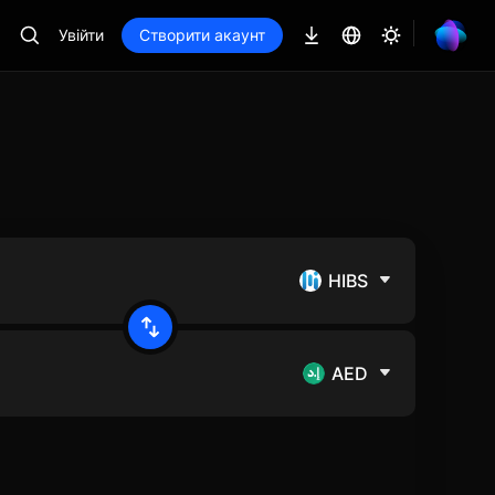
Увійти
Створити акаунт
HIBS
AED