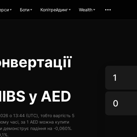
ерси
Боти
Копітрейдинг
Wealth
нвертації
IBS у AED
26 о 13:44 (UTC), тобто вартість 5
ому часі, за 1 AED можна купити
ни демонструє падіння на -0,060%.
0,1%.