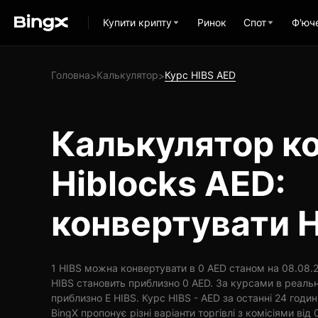
Купити крипту
Ринок
Спот
Ф'юч
Головна
Калькулятор
Курс HIBS AED
>
>
Калькулятор ко
Hiblocks AED:
конвертувати H
1 HIBS можна конвертувати в 0 AED станом на 08.08.20
HIBS становить приблизно 0 AED. За курсами в реальн
приблизно E HIBS. Курс HIBS - AED за останні 24 годи
BingX пропонує різні варіанти торгівлі з комісіями від 