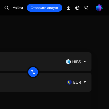
Увійти
Створити акаунт
HIBS
EUR