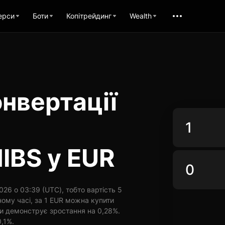
ерси
Боти
Копітрейдинг
Wealth
нвертації
IBS у EUR
26 о 03:39 (UTC), тобто вартість 5
ому часі, за 1 EUR можна купити
ини демонструє зростання на 0,28%.
0,1%.