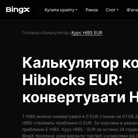
Купити крипту
Ринок
Спот
Ф'юч
Головна
Калькулятор
Курс HIBS EUR
>
>
Калькулятор ко
Hiblocks EUR:
конвертувати H
1 HIBS можна конвертувати в 0 EUR станом на 07.08.20
HIBS становить приблизно 0 EUR. За курсами в реальн
приблизно E HIBS. Курс HIBS - EUR за останні 24 год
BingX пропонує різні варіанти торгівлі з комісіями від 