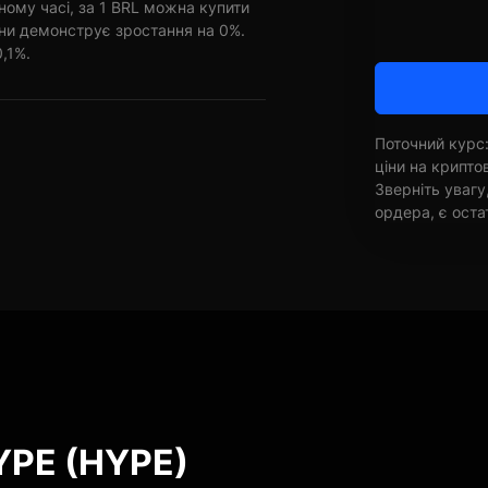
ному часі, за 1 BRL можна купити
ини демонструє зростання на 0%.
0,1%.
Поточний курс:
ціни на крипт
Зверніть увагу
ордера, є оста
YPE (HYPE)