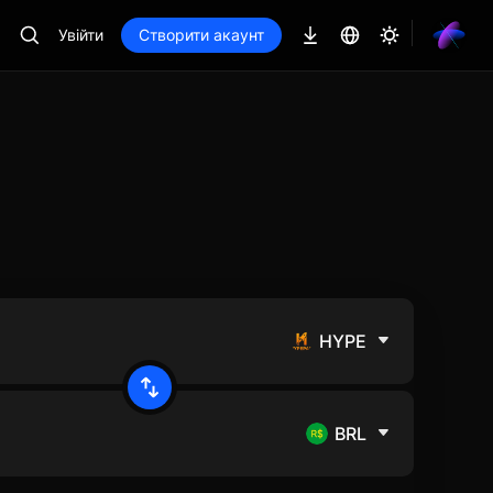
Увійти
Створити акаунт
HYPE
BRL