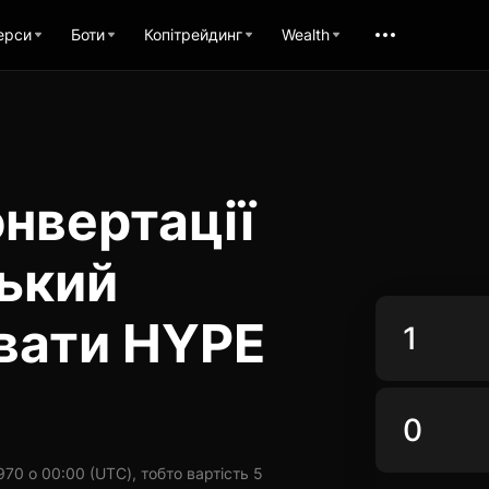
ерси
Боти
Копітрейдинг
Wealth
нвертації
ький
увати HYPE
70 о 00:00 (UTC), тобто вартість 5