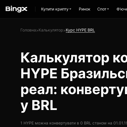
Купити крипту
Ринок
Спот
Ф'юч
Головна
Калькулятор
Курс HYPE BRL
>
>
Калькулятор ко
HYPE Бразильс
реал: конверт
у BRL
1 HYPE можна конвертувати в 0 BRL станом на 01.01.19