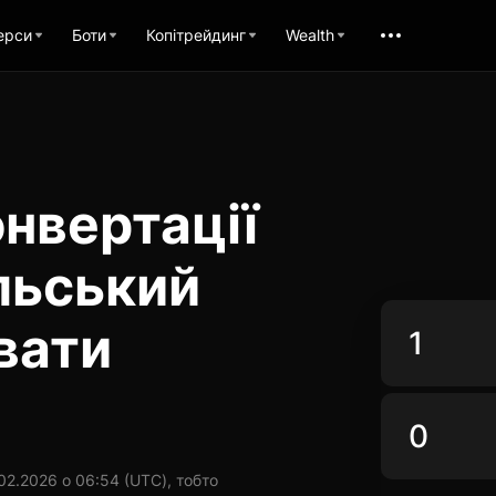
ерси
Боти
Копітрейдинг
Wealth
нвертації
льський
вати
02.2026 о 06:54 (UTC), тобто