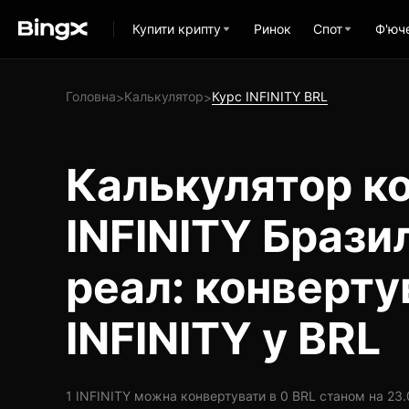
Купити крипту
Ринок
Спот
Ф'юч
Головна
Калькулятор
Курс INFINITY BRL
>
>
Калькулятор ко
INFINITY Брази
реал: конверту
INFINITY у BRL
1 INFINITY можна конвертувати в 0 BRL станом на 23.