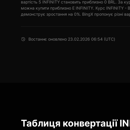
вартість 5 INFINITY становить приблизно 0 BRL. За ку
можна купити приблизно E INFINITY. Курс INFINITY - B
демонструє зростання на 0%. BingX пропонує різні варі
Востаннє оновлено 23.02.2026 06:54 (UTC)
Таблиця конвертації IN