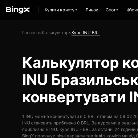
Купити крипту
Ринок
Спот
Ф'юч
Головна
Калькулятор
Курс INU BRL
>
>
Калькулятор ко
INU Бразильськ
конвертувати I
1 INU можна конвертувати в 0 BRL станом на 09.07.202
INU становить приблизно 0 BRL. За курсами в реально
приблизно E INU. Курс INU - BRL за останні 24 години
BingX пропонує різні варіанти торгівлі з комісіями від 