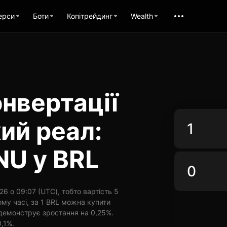
ерси
Боти
Копітрейдинг
Wealth
нвертації
ий реал:
NU у BRL
6 о 09:07 (UTC), тобто вартість 5
му часі, за 1 BRL можна купити
 демонструє зростання на 0,25%.
0,1%.