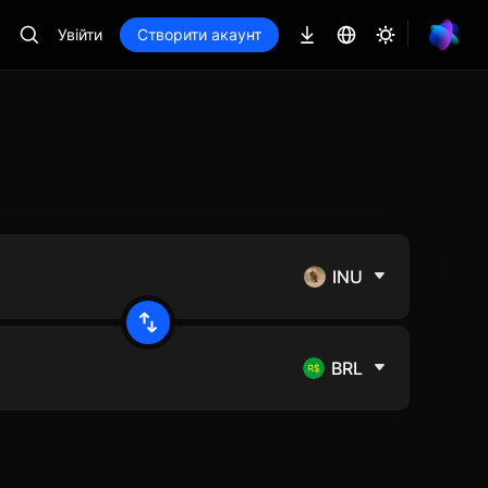
Увійти
Створити акаунт
INU
BRL