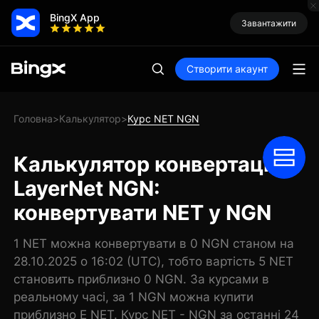
BingX App
Завантажити
Створити акаунт
Головна
Калькулятор
Курс NET NGN
>
>
Калькулятор конвертації
LayerNet NGN:
конвертувати NET у NGN
1 NET можна конвертувати в 0 NGN станом на
28.10.2025 о 16:02 (UTC), тобто вартість 5 NET
становить приблизно 0 NGN. За курсами в
реальному часі, за 1 NGN можна купити
приблизно E NET. Курс NET - NGN за останні 24