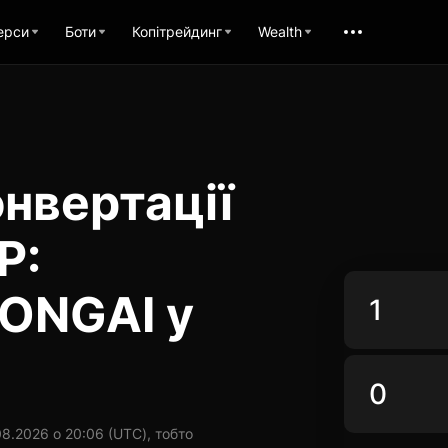
ерси
Боти
Копітрейдинг
Wealth
нвертації
P:
LONGAI у
8.2026 о 20:06 (UTC), тобто