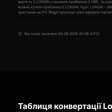
вартість 5 LONGAI становить приблизно 0 GBP. За кур
можна купити приблизно E LONGAI. Курс LONGAI - GBP
зростання на 0%. BingX пропонує різні варіанти торгівл
Востаннє оновлено 06.08.2026 20:06 (UTC)
Таблиця конвертації Lo