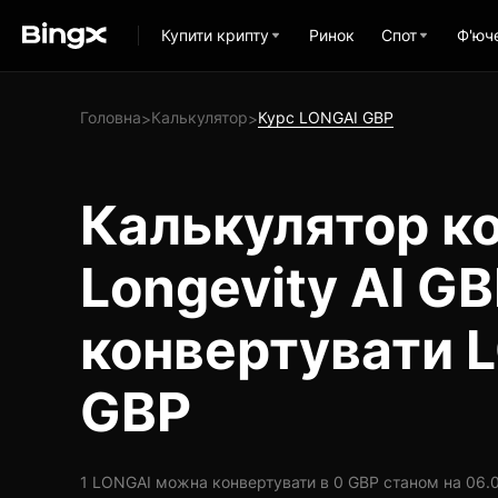
Купити крипту
Ринок
Спот
Ф'юч
Головна
Калькулятор
Курс LONGAI GBP
>
>
Калькулятор ко
Longevity AI GB
конвертувати 
GBP
1 LONGAI можна конвертувати в 0 GBP станом на 06.0