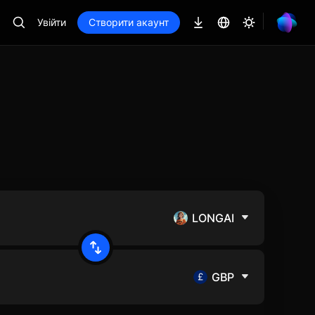
Увійти
Створити акаунт
LONGAI
GBP