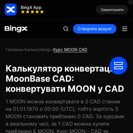
BingX App
Завантажити
Створити акаунт
Головна
Калькулятор
Курс MOON CAD
>
>
Калькулятор конвертації
MoonBase CAD:
конвертувати MOON у CAD
1 MOON можна конвертувати в 0 CAD станом
на 01.01.1970 о 00:00 (UTC), тобто вартість 5
MOON становить приблизно 0 CAD. За курсами
в реальному часі, за 1 CAD можна купити
приблизно E MOON. Курс MOON - CAD за