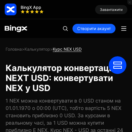
BingX App
Завантажити
Створити акаунт
Головна
Калькулятор
Курс NEX USD
>
>
Калькулятор конвертації
NEXT USD: конвертувати
NEX у USD
1 NEX можна конвертувати в 0 USD станом на
01.01.1970 о 00:00 (UTC), тобто вартість 5 NEX
становить приблизно 0 USD. За курсами в
реальному часі, за 1 USD можна купити
приблизно E NEX. Курс NEX - USD за останні 24