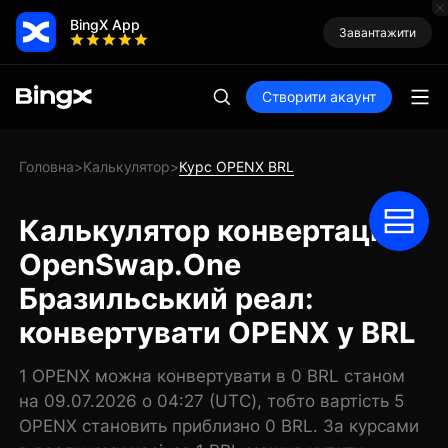
BingX App
Завантажити
Створити акаунт
Головна
Калькулятор
Курс OPENX BRL
>
>
Калькулятор конвертації
OpenSwap.One
Бразильський реал:
конвертувати OPENX у BRL
1 OPENX можна конвертувати в 0 BRL станом
на 09.07.2026 о 04:27 (UTC), тобто вартість 5
OPENX становить приблизно 0 BRL. За курсами