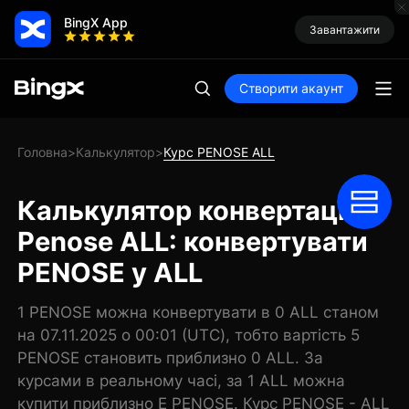
BingX App
Завантажити
Створити акаунт
Головна
Калькулятор
Курс PENOSE ALL
>
>
Калькулятор конвертації
Penose ALL: конвертувати
PENOSE у ALL
1 PENOSE можна конвертувати в 0 ALL станом
на 07.11.2025 о 00:01 (UTC), тобто вартість 5
PENOSE становить приблизно 0 ALL. За
курсами в реальному часі, за 1 ALL можна
купити приблизно E PENOSE. Курс PENOSE - ALL