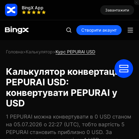
BingX App
Завантажити
Створити акаунт
Головна
Калькулятор
Курс PEPURAI USD
>
>
Калькулятор конвертації
PEPURAI USD:
конвертувати PEPURAI у
USD
1 PEPURAI можна конвертувати в 0 USD станом
на 05.07.2026 о 22:27 (UTC), тобто вартість 5
PEPURAI становить приблизно 0 USD. За