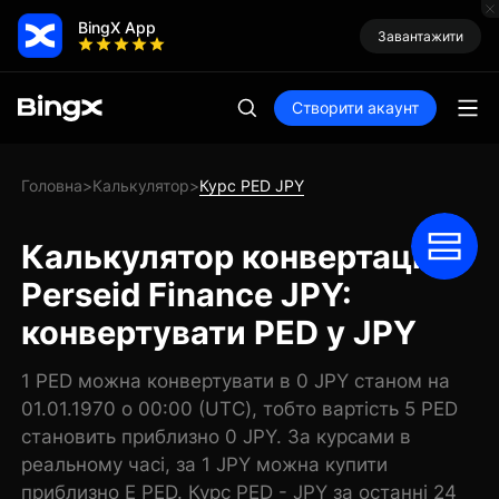
BingX App
Завантажити
Створити акаунт
Головна
Калькулятор
Курс PED JPY
>
>
Калькулятор конвертації
Perseid Finance JPY:
конвертувати PED у JPY
1 PED можна конвертувати в 0 JPY станом на
01.01.1970 о 00:00 (UTC), тобто вартість 5 PED
становить приблизно 0 JPY. За курсами в
реальному часі, за 1 JPY можна купити
приблизно E PED. Курс PED - JPY за останні 24