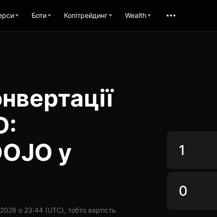
ерси
Боти
Копітрейдинг
Wealth
нвертації
D:
DOJO у
026 о 23:44 (UTC), тобто вартість