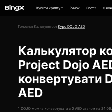
Купити крипту
Ринок
Спот
Ф'юч
Головна
Калькулятор
Курс DOJO AED
>
>
Калькулятор ко
Project Dojo AE
конвертувати 
AED
1 DOJO можна конвертувати в 0 AED станом на 24.06.2