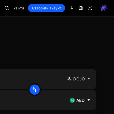
Увійти
Створити акаунт
DOJO
AED