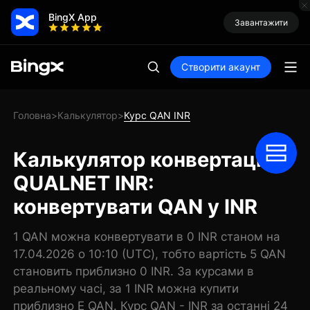
BingX App
Завантажити
Створити акаунт
Головна
Калькулятор
Курс QAN INR
>
>
Калькулятор конвертації
QUALNET INR:
конвертувати QAN у INR
1 QAN можна конвертувати в 0 INR станом на
17.04.2026 о 10:10 (UTC), тобто вартість 5 QAN
становить приблизно 0 INR. За курсами в
реальному часі, за 1 INR можна купити
приблизно E QAN. Курс QAN - INR за останні 24