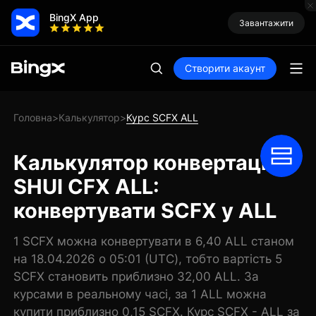
BingX App
Завантажити
Створити акаунт
Головна
Калькулятор
Курс SCFX ALL
>
>
Калькулятор конвертації
SHUI CFX ALL:
конвертувати SCFX у ALL
1 SCFX можна конвертувати в 6,40 ALL станом
на 18.04.2026 о 05:01 (UTC), тобто вартість 5
SCFX становить приблизно 32,00 ALL. За
курсами в реальному часі, за 1 ALL можна
купити приблизно 0,15 SCFX. Курс SCFX - ALL за