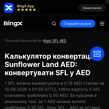
BingX App
Завантажити
Створити акаунт
Головна
Калькулятор
Курс SFL AED
>
>
Калькулятор конвертації
Sunflower Land AED:
конвертувати SFL у AED
1 SFL можна конвертувати в 0,19 AED станом на
10.08.2026 о 01:09 (UTC), тобто вартість 5 SFL
становить приблизно 0,95 AED. За курсами в
реальному часі, за 1 AED можна купити
приблизно 5,26 SFL. Курс SFL - AED за останні