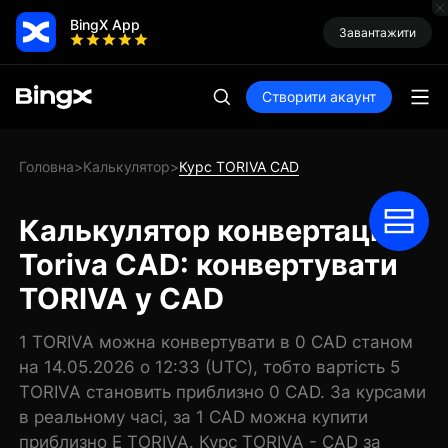
BingX App
Завантажити
Створити акаунт
Головна
Калькулятор
Курс TORIVA CAD
>
>
Калькулятор конвертації
Toriva CAD: конвертувати
TORIVA у CAD
1 TORIVA можна конвертувати в 0 CAD станом
на 14.05.2026 о 12:33 (UTC), тобто вартість 5
TORIVA становить приблизно 0 CAD. За курсами
в реальному часі, за 1 CAD можна купити
приблизно E TORIVA. Курс TORIVA - CAD за