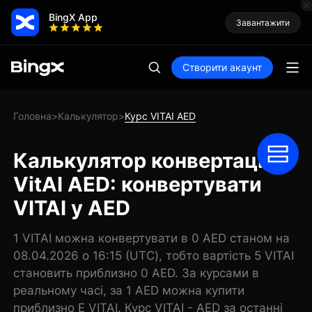
BingX App
Завантажити
Створити акаунт
Головна
Калькулятор
Курс VITAI AED
>
>
Калькулятор конвертації
VitAI AED: конвертувати
VITAI у AED
1 VITAI можна конвертувати в 0 AED станом на
08.04.2026 о 16:15 (UTC), тобто вартість 5 VITAI
становить приблизно 0 AED. За курсами в
реальному часі, за 1 AED можна купити
приблизно E VITAI. Курс VITAI - AED за останні