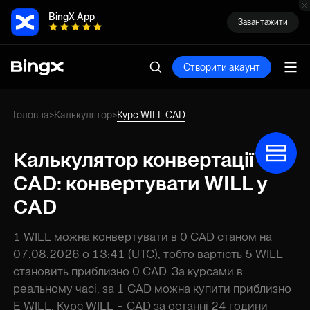
BingX App
Завантажити
Створити акаунт
Головна
Калькулятор
Курс WILL CAD
>
>
Калькулятор конвертації Will
CAD: конвертувати WILL у
CAD
1 WILL можна конвертувати в 0 CAD станом на
07.08.2026 о 13:41 (UTC), тобто вартість 5 WILL
становить приблизно 0 CAD. За курсами в
реальному часі, за 1 CAD можна купити приблизно
E WILL. Курс WILL - CAD за останні 24 години