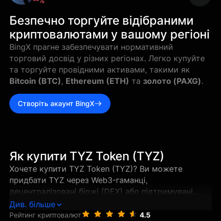
--%
Безпечно торгуйте відібраними
криптовалютами у вашому регіоні
BingX прагне забезпечувати нормативний
торговий досвід у різних регіонах. Легко купуйте
та торгуйте провідними активами, такими як
Bitcoin (BTC)
,
Ethereum (ETH)
та
золото (PAXG)
.
Створіть акаунт BingX
Як купити TYZ Token (TYZ)
Хочете купити TYZ Token (TYZ)? Ви можете
придбати TYZ через Web3-гаманці,
децентралізовані біржі (DEX) або підтримувані
централізовані біржі всього за кілька кроків. Цей
Див. більше
посібник розповість про найкращі способи купівлі
Рейтинг криптовалют
4.5