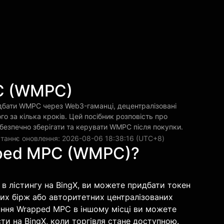
C (WMPC)
бати WMPC через Web3-гаманці, децентралізовані
ого за кілька кроків. Цей посібник розповість про
 безпечно зберігати та керувати WMPC після покупки.
таннє оновлення: 2026-08-06 18:38:16 (UTC+8)
ped MPC (WMPC)?
 лістингу на BingX, ви можете придбати токен
них бірж або авторитетних централізованих
бання Wrapped MPC в іншому місці ви можете
сти на BingX, коли торгівля стане доступною.