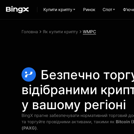
Купити крипту
Ринок
Спот
Ф'юч
Головна
Як купити крипту
WMPC
Безпечно торг
відібраними кри
у вашому регіоні
BingX прагне забезпечувати нормативний торговий досв
та торгуйте провідними активами, такими як
Bitcoin 
(PAXG)
.