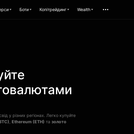
ерси
Боти
Копітрейдинг
Wealth
уйте
птовалютами
ід у різних регіонах. Легко купуйте
(BTC)
,
Ethereum (ETH)
та
золото