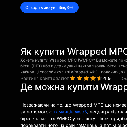
Створіть акаунт BingX
Як купити Wrapped MP
Хочете купити Wrapped MPC (WMPC)? Ви можете прид
біржі (DEX) або підтримувані централізовані біржі всь
найкращі способи купівлі Wrapped MPC і пояснить, як
Рейтинг криптовалют
4.5
Ос
Де можна купити Wrap
Незважаючи на те, що Wrapped MPC ще немає в
за допомогою
гаманців Web3
, децентралізова
бірж, які мають WMPC у лістингу. Після прид
переказати його на свій гаманець, а потім вне