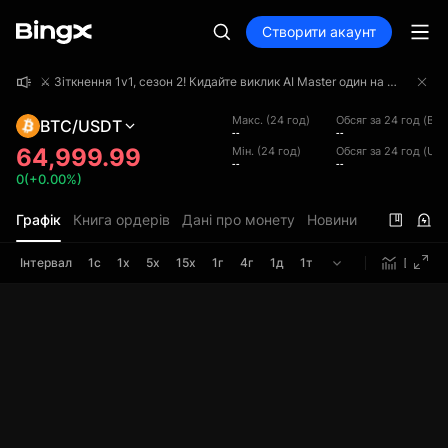
Створити акаунт
⚔️ Зіткнення 1v1, сезон 2! Кидайте виклик AI Master один на один і поборіться за призовий фонд у 4 000 000 USDT!
⚔️ Зіткнення 1v1, сезон 2! Кидайте виклик AI Master один на один і поборіться за призовий фонд у 4 000 000 USDT!
⚔️ Зіткнення 1v1, сезон 2! Кидайте виклик AI Master один на один і поборіться за призовий фонд у 4 000 000 USDT!
Макс. (24 год)
Обсяг за 24 год (BTC
BTC/USDT
--
--
64,999.99
Мін. (24 год)
Обсяг за 24 год (US
--
--
0(+0.00%)
Графік
Книга ордерів
Дані про монету
Новини
Інтервал
1с
1х
5х
15х
1г
4г
1д
1т