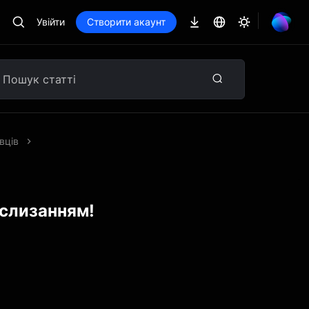
Увійти
Створити акаунт
вців
ослизанням!