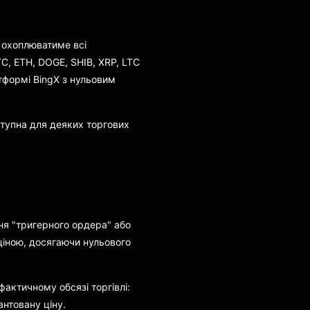
 охоплюватиме всі
TC, ETH, DOGE, SHIB, XRP, LTC
тформі BingX з нульовим
оступна для деяких торгових
ння "тригерного ордера" або
ціною, досягаючи нульового
фактичному обсязі торгівлі:
антовану ціну.