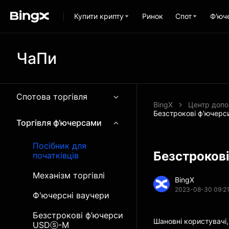
Купити крипту
Ринок
Спот
Ф'юч
ЧаПи
Спотова торгівля
BingX
Центр допо
Безстрокові ф’ючерси
Торгівля ф’ючерсами
Посібник для
Безстрокові
початківців
Механізм торгівлі
BingX
2023-08-30 09:2
Ф'ючерсні ваучери
Безстрокові ф’ючерси
Шановні користувачі,
USDⓢ-M