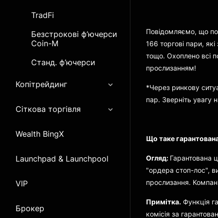
TradFi
Повідомляємо, що поч
Безстрокові ф’ючерси
Coin-M
166 торгові пари, як
тощо. Охоплено всі 
Станд. ф’ючерси
прослизанням!
Копітрейдинг
*Через ринкову ситуа
пар. Зверніть увагу н
Сіткова торгівля
Wealth BingX
Що таке гарантована
Launchpad & Launchpool
Огляд:
Гарантована ц
"ордера стоп-лос", 
прослизання. Компані
VIP
Примітка.
Функція га
Брокер
комісія за гарантован