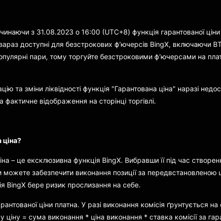
инаючи з 31.08.2023 о 16:00 (UTC+8) функція гарантованої ціни
і зараз доступні для безстрокових ф’ючерсів BingX, включаючи B
популярні пари, тому торгуйте безстроковими ф’ючерсами на пла
цію та зміни ліквідності функція "Гарантована ціна" наразі нед
а фактичне відображення на сторінці торгівлі.
 ціна?
іна – це ексклюзивна функція BingX. Вибравши її під час створе
ви можете забезпечити виконання позиції за передвстановленою 
я BingX бере ризик прослизання на себе.
рантованої ціни платна. У разі виконання комісія ґрунтується на 
у ціну = сума виконання * ціна виконання * ставка комісії за гар