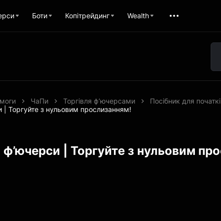
ерси
Боти
Копітрейдинг
Wealth
моги
ЧаПи
Торгівля ф’ючерсами
Посібник для початкі
 | Торгуйте з нульовим прослизанням!
 ф’ючерси | Торгуйте з нульовим пр
1