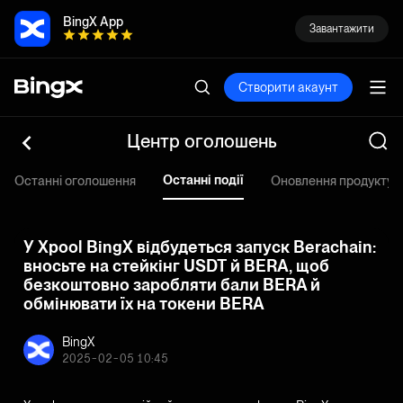
BingX App
Завантажити
Створити акаунт
Центр оголошень
Останні події
Останні оголошення
Оновлення продукту
У Xpool BingX відбудеться запуск Berachain:
вносьте на стейкінг USDT й BERA, щоб
безкоштовно заробляти бали BERA й
обмінювати їх на токени BERA
BingX
2025-02-05 10:45