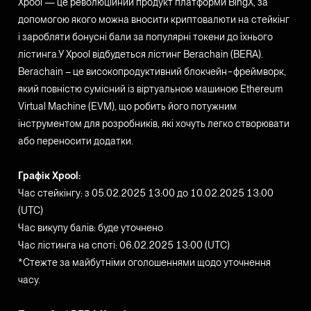
Xpool — це революційний продукт платформи BingX, за
допомогою якого можна вносити криптовалюти на стейкінг
і заробляти бонусні бали за популярні токени до їхнього
лістинга.У Xpool відбудеться лістинг Berachain (BERA).
Berachain – це високопродуктивний блокчейн-фреймворк,
який повністю сумісний із віртуальною машиною Ethereum
Virtual Machine (EVM), що робить його потужним
інструментом для розробників, які хочуть легко створювати
або переносити додатки.
Графік Xpool:
Час стейкінгу: з 05.02.2025 13:00 до 10.02.2025 13:00
(UTC)
Час викупу балів: буде уточнено
Час лістинга на споті: 06.02.2025 13:00 (UTC)
*Стежте за майбутніми оголошеннями щодо уточнення
часу.