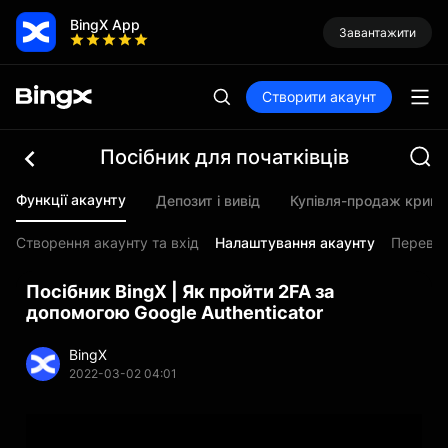
BingX App
Завантажити
Створити акаунт
Посібник для початківців
Функції акаунту
Депозит і вивід
Купівля-продаж крип
Створення акаунту та вхід
Налаштування акаунту
Перевір
Посібник BingX | Як пройти 2FA за
допомогою Google Authenticator
BingX
2022-03-02 04:01