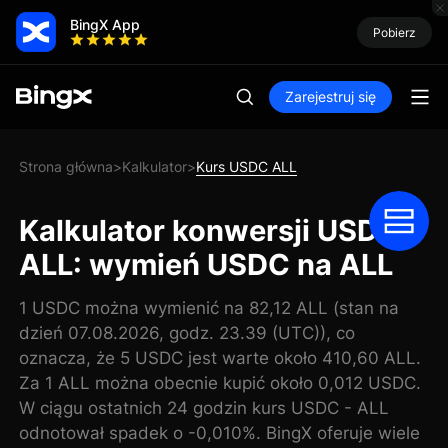
BingX App
Pobierz
Zarejestruj się
Strona główna
Kalkulator
Kurs USDC ALL
>
>
Kalkulator konwersji USDC
ALL: wymień USDC na ALL
1 USDC można wymienić na 82,12 ALL (stan na
dzień 07.08.2026, godz. 23.39 (UTC)), co
oznacza, że 5 USDC jest warte około 410,60 ALL.
Za 1 ALL można obecnie kupić około 0,012 USDC.
W ciągu ostatnich 24 godzin kurs USDC - ALL
odnotował spadek o -0,010%. BingX oferuje wiele