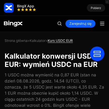
BingX App
Pobierz
Zarejestruj się
Strona główna
Kalkulator
Kurs USDC EUR
>
>
Kalkulator konwersji USDC
EUR: wymień USDC na EUR
1 USDC można wymienić na 0,87 EUR (stan na
dzień 08.08.2026, godz. 14.54 (UTC)), co
oznacza, że 5 USDC jest warte około 4,35 EUR. Za
1 EUR można obecnie kupić około 1,14 USDC. W
ciągu ostatnich 24 godzin kurs USDC - EUR
odnotował wzrost o 0%. BingX oferuje wiele