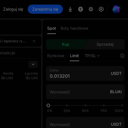
Zaloguj się
Zarejestruj się
Spot
Boty handlowe
arejestruj się już teraz, rzuć wyzwanie AI Master i zgarnij część puli nagród wartej 4.000.000 USDT! 🌟
arejestruj się już teraz, rzuć wyzwanie AI Master i zgarnij część puli nagród wartej 4.000.000 USDT! 🌟
Kup
Sprzedaj
arejestruj się już teraz, rzuć wyzwanie AI Master i zgarnij część puli nagród wartej 4.000.000 USDT! 🌟
ansakcje
Rynkowe
Limit
TP/SL
Cena
USDT
Kwota
Łącznie
(BLUAI)
(BLUAI)
BLUAI
0%
25%
50%
75%
100%
USDT