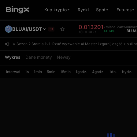
Kup krypto
Rynki
Spot
Futures
0.013201
Zmiana-24h
Wolume
BLUAI/USDT
ST
+4.14%
-- BLUA
≈$0.013197
⚔️ Sezon 2 Starcia 1v1! Rzuć wyzwanie AI Master i zgarnij część z pul
⚔️ Sezon 2 Starcia 1v1! Rzuć wyzwanie AI Master i zgarnij część z pul
⚔️ Sezon 2 Starcia 1v1! Rzuć wyzwanie AI Master i zgarnij część z pul
Wykres
Dane monety
Newsy
Interwał
1s
1min
5min
15min
1godz.
4godz.
1dn.
1tydz.