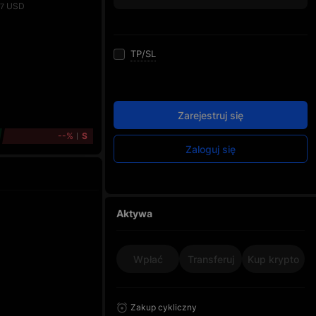
USD
97
TP/SL
Zarejestruj się
--%
S
Zaloguj się
Aktywa
Wpłać
Transferuj
Kup krypto
Zakup cykliczny