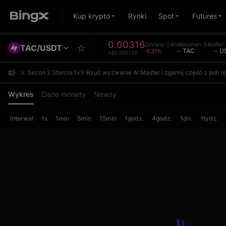
Kup krypto
Rynki
Spot
Futures
0.00316
Zmiana-24h
Wolumen-24h
Wol.
TAC/USDT
-0.31%
-- TAC
-- 
≈$0.003159
⚔️ Sezon 2 Starcia 1v1! Rzuć wyzwanie AI Master i zgarnij część z pul
⚔️ Sezon 2 Starcia 1v1! Rzuć wyzwanie AI Master i zgarnij część z pul
⚔️ Sezon 2 Starcia 1v1! Rzuć wyzwanie AI Master i zgarnij część z pul
Wykres
Dane monety
Newsy
Interwał
1s
1min
5min
15min
1godz.
4godz.
1dn.
1tydz.