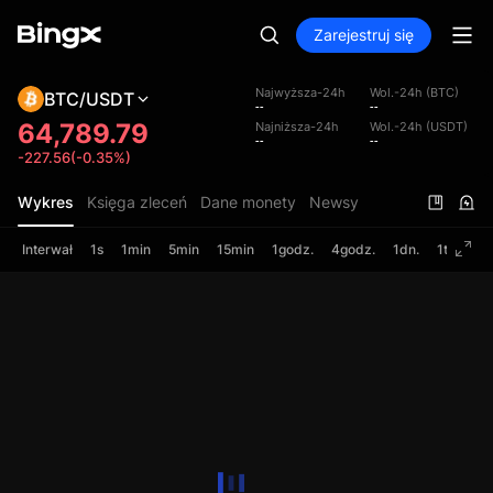
Zarejestruj się
Najwyższa-24h
Wol.-24h (BTC)
BTC/USDT
--
--
64,789.79
Najniższa-24h
Wol.-24h (USDT)
--
--
-227.56(-0.35%)
Wykres
Księga zleceń
Dane monety
Newsy
Interwał
1s
1min
5min
15min
1godz.
4godz.
1dn.
1tydz.