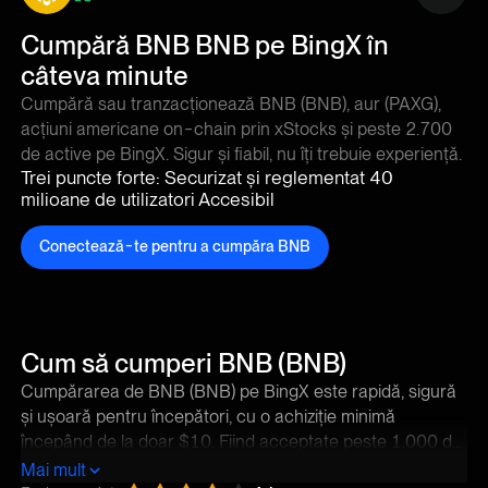
--
Cumpără BNB BNB pe BingX în
câteva minute
Cumpără sau tranzacționează BNB (BNB), aur (PAXG),
acțiuni americane on-chain prin xStocks și peste 2.700
de active pe BingX. Sigur și fiabil, nu îți trebuie experiență.
Trei puncte forte: Securizat și reglementat 40
milioane de utilizatori Accesibil
Conectează-te pentru a cumpăra BNB
Cum să cumperi BNB (BNB)
Cumpărarea de BNB (BNB) pe BingX este rapidă, sigură
și ușoară pentru începători, cu o achiziție minimă
începând de la doar $10. Fiind acceptate peste 1.000 de
criptomonede și o gamă largă de metode de plată
Mai mult